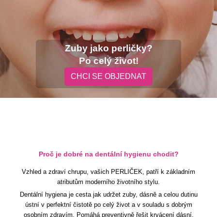
Zuby jako perličky?
Po celý život!
CHCI SE OBJEDNAT
Proč je dobré na dentální hygienu chodit?
Vzhled a zdraví chrupu, vašich PERLIČEK, patří k základním
atributům moderního životního stylu.
Dentální hygiena je cesta jak udržet zuby, dásně a celou dutinu
ústní v perfektní čistotě po celý život a v souladu s dobrým
osobním zdravím. Pomáhá preventivně řešit krvácení dásní,