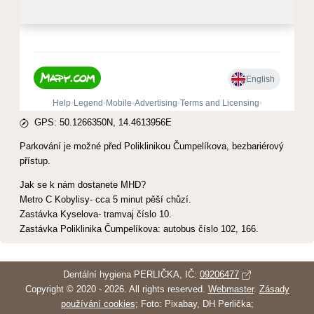
GPS: 50.1266350N, 14.4613956E
Parkování je možné před Poliklinikou Čumpelíkova, bezbariérový
přístup.
Jak se k nám dostanete MHD?
Metro C Kobylisy- cca 5 minut pěší chůzí.
Zastávka Kyselova- tramvaj číslo 10.
Zastávka Poliklinika Čumpelíkova: autobus číslo 102, 166.
Dentální hygiena PERLIČKA, IČ:
09206477
Copyright © 2020 - 2026. All rights reserved.
Webmaster
.
Zásady
používání cookies
; Foto: Pixabay, DH Perlička;