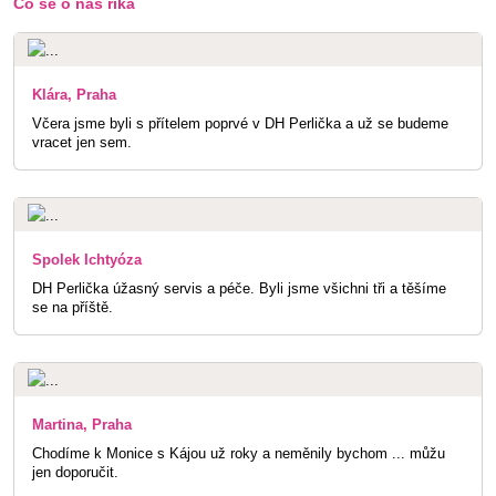
Co se o nás říká
Klára, Praha
Včera jsme byli s přítelem poprvé v DH Perlička a už se budeme
vracet jen sem.
Spolek Ichtyóza
DH Perlička úžasný servis a péče. Byli jsme všichni tři a těšíme
se na příště.
Martina, Praha
Chodíme k Monice s Kájou už roky a neměnily bychom ... můžu
jen doporučit.