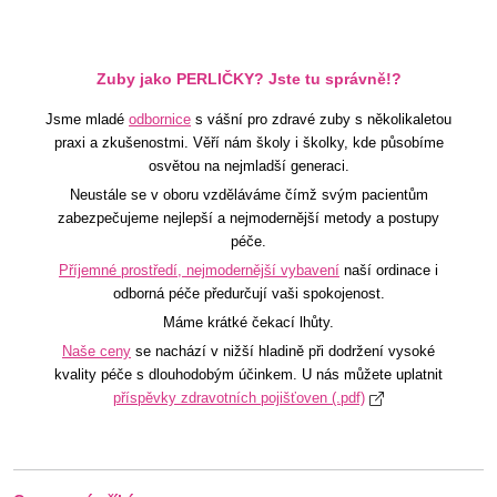
Zuby jako PERLIČKY? Jste tu správně!?
Jsme mladé
odbornice
s vášní pro zdravé zuby s několikaletou
praxi a zkušenostmi. Věří nám školy i školky, kde působíme
osvětou na nejmladší generaci.
Neustále se v oboru vzděláváme čímž svým pacientům
zabezpečujeme nejlepší a nejmodernější metody a postupy
péče.
Příjemné prostředí, nejmodernější vybavení
naší ordinace i
odborná péče předurčují vaši spokojenost.
Máme krátké čekací lhůty.
Naše ceny
se nachází v nižší hladině při dodržení vysoké
kvality péče s dlouhodobým účinkem. U nás můžete uplatnit
příspěvky zdravotních pojišťoven (.pdf)